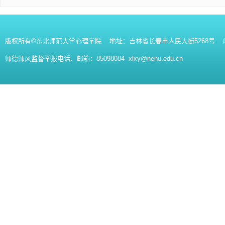
版权所有©东北师范大学心理学院 地址：吉林省长春市人民大街5268号 邮编：130
师德师风监督举报电话、邮箱：85098084 xlxy@nenu.edu.cn