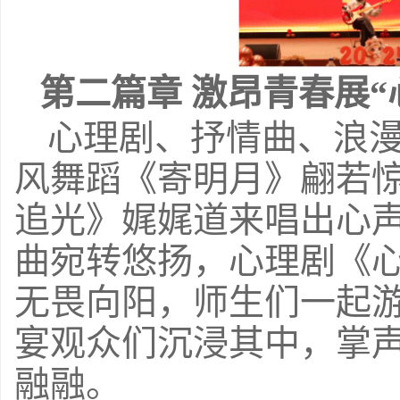
第二篇章
激昂青春展“
心理剧、抒情曲、浪
风舞蹈《寄明月》翩若
追光》娓娓道来唱出心
曲宛转悠扬，心理剧《
无畏向阳，师生
们
一起
宴观众们沉浸其中，掌
融融。