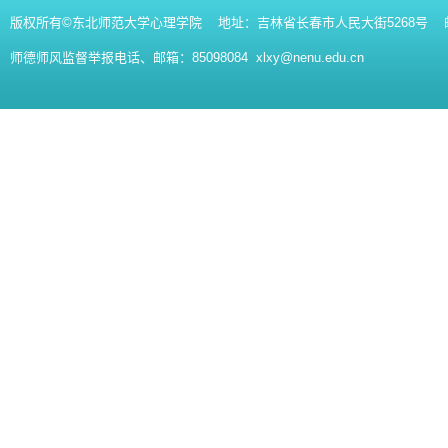
版权所有©东北师范大学心理学院 地址：吉林省长春市人民大街5268号 邮编：130
师德师风监督举报电话、邮箱：85098084 xlxy@nenu.edu.cn