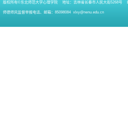
版权所有©东北师范大学心理学院 地址：吉林省长春市人民大街5268号 邮编：130
师德师风监督举报电话、邮箱：85098084 xlxy@nenu.edu.cn