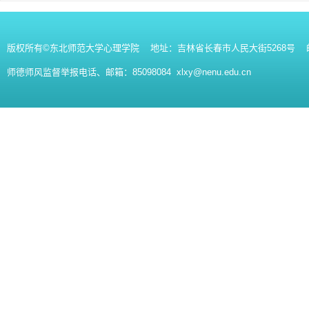
版权所有©东北师范大学心理学院 地址：吉林省长春市人民大街5268号 邮编：130
师德师风监督举报电话、邮箱：85098084 xlxy@nenu.edu.cn