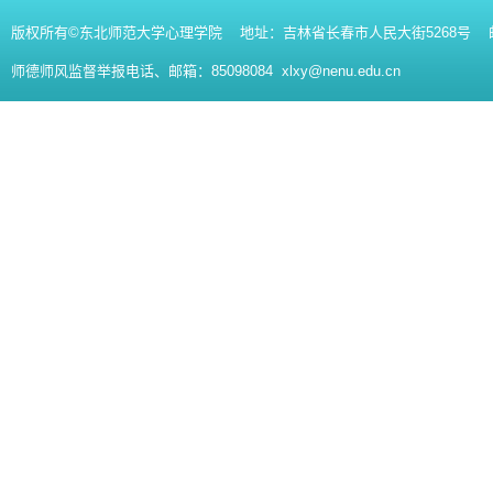
版权所有©东北师范大学心理学院 地址：吉林省长春市人民大街5268号 邮编：130
师德师风监督举报电话、邮箱：85098084 xlxy@nenu.edu.cn