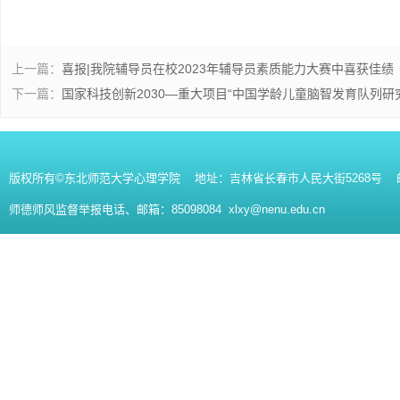
上一篇：
喜报|我院辅导员在校2023年辅导员素质能力大赛中喜获佳绩
下一篇：
国家科技创新2030—重大项目“中国学龄儿童脑智发育队列
版权所有©东北师范大学心理学院 地址：吉林省长春市人民大街5268号 邮编：130
师德师风监督举报电话、邮箱：85098084 xlxy@nenu.edu.cn