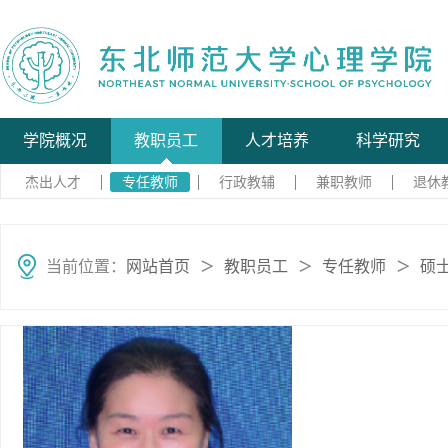
学院概况
教职员工
人才培养
科学研究
杰出人才
专任教师
行政教辅
兼职教师
退休
当前位置：
网站首页
教职员工
专任教师
硕
＞
＞
＞