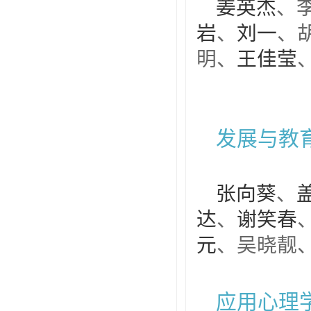
姜英杰
、
岩
、
刘一
、
明、
王佳莹
发展与教
张向葵
、
达
、
谢笑春
元
、吴晓靓
应用心理