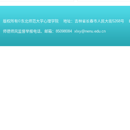
版权所有©东北师范大学心理学院 地址：吉林省长春市人民大街5268号 邮编：130
师德师风监督举报电话、邮箱：85098084 xlxy@nenu.edu.cn