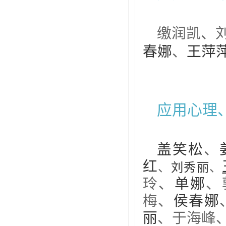
缴润凯、
春娜
、
王萍
应用心理
盖笑松
、
红
、
刘秀丽
、
玲、
单娜
、
梅、
侯春娜
丽
、
于海峰