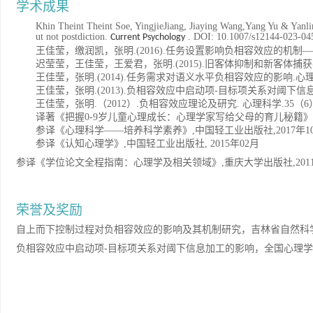
学术成果
Khin Theint Theint Soe, YingjieJiang, Jiaying Wang,Yang Yu & Yanli
ut not postdiction.
.
DOI: 10.1007/s12144-023-04
Current Psychology
王佳莹，缴润凯，张明
.(2016).任务设置影响负相容效应的
迟莹莹，王佳莹，王爱君，张明
.(2015).旧客体抑制和新客
王佳莹，张明
.(2014).任务需求对语义水平负相容效应的影响.
心
王佳莹，张明
.(2013).负相容效应中启动项-目标项关系对阈下信
王佳莹，
张明
.（2012）.负相容效应理论及研究.
心理科学
.35
（
6
译著《把握
0-9岁儿童心理成长：心理学家写给父母的育儿秘籍
参译《心理科学
——培养科学素养》,
中国轻工业出版社
,2017年
参译《认知心理学》
,
中国轻工业出版社
, 2015年02月
参译
《
学位论文全程指南：心理学及相关领域
》
,
重庆大学
出版社
,
20
1
荣誉及奖励
自上而下控制过程对负相容效应的影响及其机制研究，吉林省自然科
负相容效应中启动项
-目标项关系对阈下信息加工的影响，全国心理学